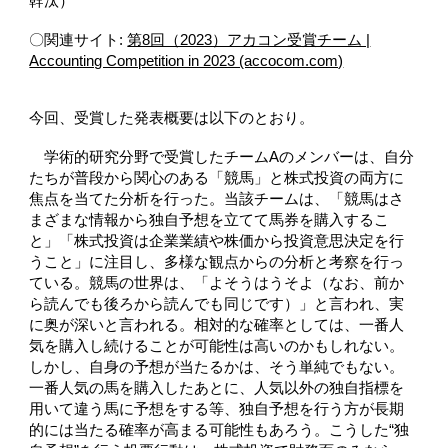
幹汰）
〇関連サイト:
第8回（2023）アカコン受賞チーム |
Accounting Competition in 2023 (accocom.com)
今回、受賞した発表概要は以下のとおり。
学術的研究分野で受賞したチームAのメンバーは、自分
たちが普段から関心のある「競馬」と株式投資の両方に
焦点を当てた分析を行った。当該チームは、「競馬はさ
まざまな情報から独自予想を立てて馬券を購入するこ
と」「株式投資は企業業績や株価から投資意思決定を行
うこと」に注目し、多様な観点からの分析と考察を行っ
ている。競馬の世界は、「よそうはうそよ（なお、前か
ら読んでも後ろから読んでも同じです）」と言われ、実
に奥が深いと言われる。相対的な確率としては、一番人
気を購入し続けることが可能性は高いのかもしれない。
しかし、自身の予想が当たるかは、そう単純でもない。
一番人気の馬を購入したあとに、人気以外の独自指標を
用いて違う馬に予想をする等、独自予想を行う方が長期
的には当たる確率が高まる可能性もあろう。こうした“独