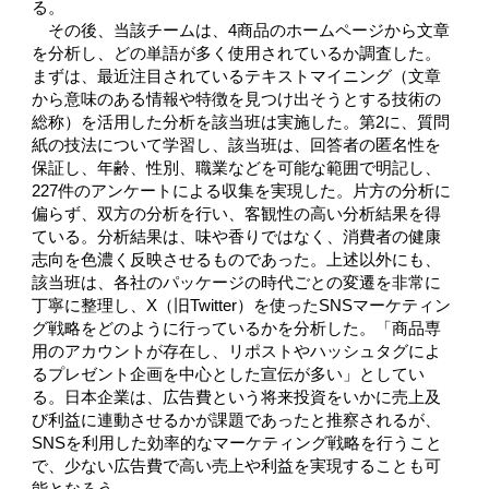
る。
その後、当該チームは、4商品のホームページから文章
を分析し、どの単語が多く使用されているか調査した。
まずは、最近注目されているテキストマイニング（文章
から意味のある情報や特徴を見つけ出そうとする技術の
総称）を活用した分析を該当班は実施した。第2に、質問
紙の技法について学習し、該当班は、回答者の匿名性を
保証し、年齢、性別、職業などを可能な範囲で明記し、
227件のアンケートによる収集を実現した。片方の分析に
偏らず、双方の分析を行い、客観性の高い分析結果を得
ている。分析結果は、味や香りではなく、消費者の健康
志向を色濃く反映させるものであった。上述以外にも、
該当班は、各社のパッケージの時代ごとの変遷を非常に
丁寧に整理し、X（旧Twitter）を使ったSNSマーケティン
グ戦略をどのように行っているかを分析した。「商品専
用のアカウントが存在し、リポストやハッシュタグによ
るプレゼント企画を中心とした宣伝が多い」としてい
る。日本企業は、広告費という将来投資をいかに売上及
び利益に連動させるかが課題であったと推察されるが、
SNSを利用した効率的なマーケティング戦略を行うこと
で、少ない広告費で高い売上や利益を実現することも可