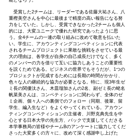
能となろう。
受賞した2チームは、リーダーである佐藤大祐さん、八
重樫美空さんを中心に最後まで精度の高い報告になる努
力をしていた。しかし、受賞できなかった2チームも個人
的には、大変ユニークで優れた研究であったように思
う。全4チームの一連の取り組みに改めて敬意を払いた
い。学生に、アカウンティングコンペティションに代表
されるチームプロジェクトに果敢な挑戦をさせている最
大の理由は、各学生が自身の自己成長だけでなく、多く
のメンバーの力を借りて互いに協力しあうことの重要性
を説くためである。ビジネスの世界でもそうだが、1つの
プロジェクトが完成するためには長期の時間がかかり、
色々な人の継続的な協力が必要となる。特に、現3年生ゼ
ミ長の関優汰さん、木皿瑠加さんの2名、副ゼミ長の蛯名
帆菜美さんは、コンペティションに関わらず、全体のゼ
ミ企画、個々人への裏側でのフォロー（同期、後輩、留
学生、編入生など）をよくやってくれている。アカウン
ティングコンペティションの主催者、川野克典先生を中
心とする日本大学の先生方、バックで支援してくださる
本学事務局の皆様やチームBのアンケートに協力してくだ
さった大変多くの方々に、改めて深く感謝申し上げた