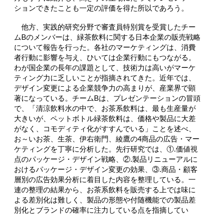
ションできたことも一定の評価を得た所以であろう。
他方、実践的研究分野で審査員特別賞を受賞したチー
ムBのメンバーは、緑茶飲料に関する日本企業の販売戦略
について報告を行った。各社のマーケティングは、消費
者行動に影響を与え、ひいては企業行動にもつながる。
わが国企業の長年の課題として、技術力は高いがマーケ
ティング力に乏しいことが指摘されてきた。近年では、
デザイン変更による企業競争力の高まりが、産業界で顕
著になっている。チームBは、プレゼンテーションの冒頭
で、「清涼飲料水の中で、お茶系飲料は、最も生産量が
大きいが、ペットボトル緑茶飲料は、価格や製品に大差
がなく、コモディティ化がすすんでいる」ことを述べ、
お～いお茶、生茶、伊右衛門、綾鷹の4商品の広告・マー
ケティングを丁寧に分析した。先行研究では、①.価値視
点のパッケージ・デザイン戦略、②.製品リニューアルに
おけるパッケージ・デザイン変更の効果、③.商品・顧客
層別の広告効果分析に着目した内容を整理している。一
連の整理の結果から、お茶系飲料を販売する上では味に
よる差別化は難しく、製品の形態や付随機能での製品差
別化とブランドの確率に注力している点を指摘してい