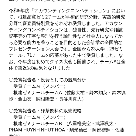
令和5年度「アカウンティングコンペティション」におい
て、根建晶寛ゼミ2チームが学術的研究分野、実践的研究
分野で審査員特別賞をそれぞれ受賞しました。アカウン
ティングコンペティションは、独自性、先行研究や雑誌
記事等の丁寧な整理を行う論理性など社会人になってか
ら必要な能力を養うことを目的とした会計学の全国的な
プレゼンテーション大会です。全国から23大学，29ゼミ
ナール，71チームの応募があった中で受賞しました。な
お、今年度は初めてクイズ大会も開催され、チームAは全
体で第2位の結果となりました。
〇受賞報告名：投資としての競馬分析
受賞チーム名（メンバー）
根建ゼミナールチームA（佐藤大祐・鈴木翔英・鈴木慎
弥・金山友・関根隆登・長谷川真大）
〇受賞報告名：緑茶飲料の販売戦略
受賞チーム名（メンバー）
根建ゼミナールチームB (八重樫美空・武澤颯太・
PHAM HUYNH NHUT HOA・駒形倫己・阿部徳輝・佐藤