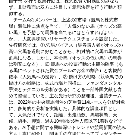
自予想”を行う投票行動は、株式投資で財務面のみなら
ず、非財務面の双方に注目して意思決定を行う行動と類
似する。
チームAのメンバーは、上述の2市場（競馬と株式市
場）類似性に焦点を当て、「人気のない馬（オッズの高
い馬）を予想して馬券を当てるにはどうすればよい
か」、大変興味深いリサーチクエスチョンを設定した。
先行研究では、①.穴馬バイアス（馬券購入者がオッズの
高い穴馬を過剰に好むことから、相対的に穴馬の馬券が
割高になる。しかし、本命馬（オッズの低い馬）の馬券
は割安になる）、②.競馬への投票行動の主観的確率（あ
る馬にベットされた賞金プールのお金の割合）と客観的
確率（人気馬への投資）、③.掛け方の戦略（競争馬での
掛け方の戦略は、株式市場と同様に、ファンダメンタル
手法とテクニカル分析がある）ことを一部外国文献も含
めて整理している。主な先行研究の整理後、当該チーム
は、2022年の中央競馬開催の芝重賞114レースを分析対象
に、多角的な分析を実施した。具体的な調査項目とし
て、人気だけでなく、距離、出走頭数、馬場状態、天
候、騎手、脚質、過去10年間の6番人気以下1着数などで
ある。AI予想に関する興味深いトレンドや競馬新聞の読み
方も丁寧に紹介し、聞き手の立場にたってプレゼンテー