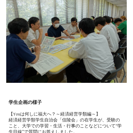
学生企画
の様子
【Youは何しに福大へ？～経済経営学類編～】
経済経営学類学生自治会「信陵会」の在学生が、受験の
こと、大学での学習・生活・行事のことなどについて“学
生目線”で質問にお答えしました。