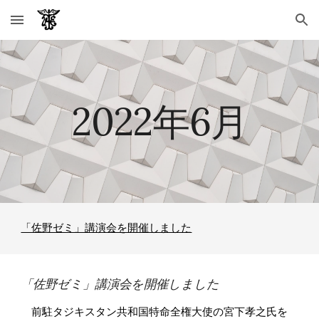
Skip to main content
Skip to navigation
2022年
6
月
「佐野ゼミ」講演会を開催しました
「佐野ゼミ」講演会を開催しました
前駐タジキスタン共和国特命全権大使の宮下孝之氏を