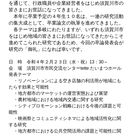
を通じて、行政職員や企業経営者をはじめ須賀川市の
皆さまにお世話になってきました。
本年に卒業予定の４年生１０名は、一連の研究活動
の集大成として、卒業論文の執筆を進めてきました。
各テーマは多岐にわたりますが、いずれも須賀川市
をはじめ地域の皆さまにお世話になってきたからこそ
進めてこられた研究であるため、今回の卒論発表会が
研究の「御礼」になれば幸いです。
日 時 令和４年２月２３日（水・祝）13：30～
会 場 須賀川市市民交流センターtette たいまつホール
発表テーマ
・リノベーションによる空き店舗の利活用が地域にも
たらす効果と可能性
・地方都市のマーケットの運営実態および展望
・農村地域における地域内交通に関する研究
・シティプロモーション戦略における今後の課題と可
能性
・映画祭とコミュニティシネマによる地域活性化に関
する研究
・地方都市における公共空間活用の課題と可能性に関