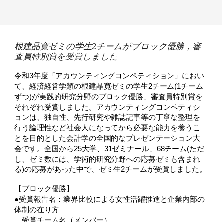
根建晶寛ゼミの学生2チームがブロック優勝，審
査員特別賞を受賞しました
令和3年度「アカウンティングコンペティション」におい
て、経済経営学類の根建晶寛ゼミの学生2チーム(1チーム
ずつ)が実践的研究分野のブロック優勝、審査員特別賞を
それぞれ受賞しました。アカウンティングコンペティシ
ョンは、独自性、先行研究や雑誌記事等の丁寧な整理を
行う論理性など社会人になってから必要な能力を養うこ
とを目的とした会計学の全国的なプレゼンテーション大
会です。全国から25大学、31ゼミナール、68チーム(ただ
し、ゼミ数には、学術的研究分野への応募ゼミも含まれ
る)の応募があった中で、ゼミ生2チームが受賞しました。
【ブロック優勝】
●受賞報告名：業界比較による女性活躍推進と企業内部の
体制の在り方
受賞チーム名（メンバー）