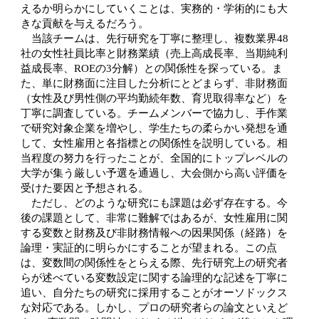
えるか明らかにしていくことは、実務的・学術的にも大
きな貢献を与えるだろう。
当該チームは、先行研究を丁寧に整理し、複数業界48
社の女性社員比率と財務業績（売上高成長率、当期純利
益成長率、ROEの3分解）との関係性を探っている。ま
た、単に財務面に注目した分析にとどまらず、非財務面
（女性及び男性側の平均勤続年数、育児取得率など）を
丁寧に調査している。チームメンバーで協力し、手作業
で研究対象企業を増やし、学生たちの柔らかい発想を通
して、女性雇用と各指標との関係性を説明している。相
当程度の努力を行ったことが、全国的にトップレベルの
大学が集う厳しい予選を通過し、大会側から高い評価を
受けた要因と予想される。
ただし、どのような研究にも課題は必ず存在する。今
後の課題として、非常に難解ではあるが、女性雇用に関
する変数と財務及び非財務情報への因果関係（経路）を
論理・実証的に明らかにすることが望まれる。この点
は、変数間の関係性をとらえる際、先行研究上の研究者
らが述べている変数設定に関する論理的な記述を丁寧に
追い、自分たちの研究に採用することがオーソドックス
な対応である。しかし、プロの研究者らの論文といえど