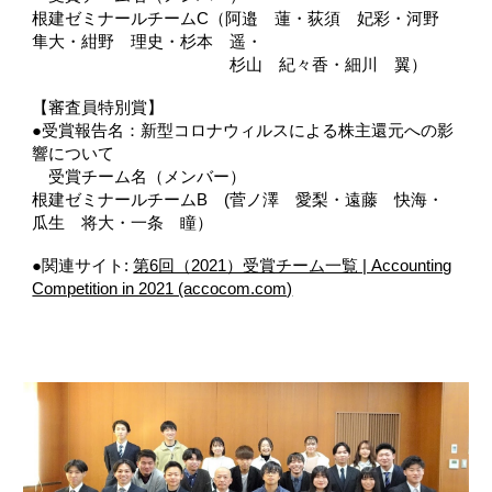
根建ゼミナールチームC（阿邉 蓮・荻須 妃彩・河野
隼大・紺野 理史・杉本 遥・
杉山 紀々香・細川 翼）
【審査員特別賞】
●受賞報告名：新型コロナウィルスによる株主還元への影
響について
受賞チーム名（メンバー）
根建ゼミナールチームB (菅ノ澤 愛梨・遠藤 快海・
瓜生 将大・一条 瞳）
●関連サイト:
第6回（2021）受賞チーム一覧 | Accounting
Competition in 2021 (accocom.com)