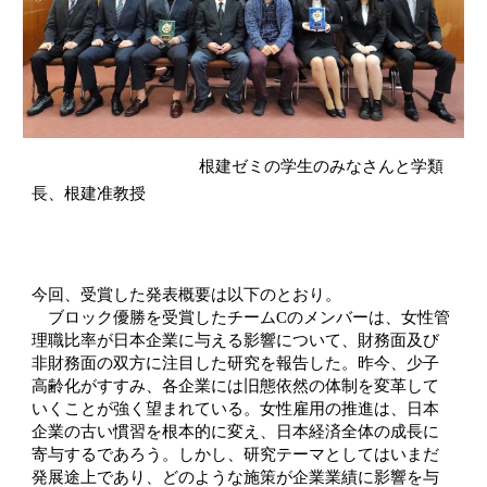
根建ゼミの学生のみなさんと学類
長、根建准教授
今回、受賞した発表概要は以下のとおり。
ブロック優勝を受賞したチームCのメンバーは、女性管
理職比率が日本企業に与える影響について、財務面及び
非財務面の双方に注目した研究を報告した。昨今、少子
高齢化がすすみ、各企業には旧態依然の体制を変革して
いくことが強く望まれている。女性雇用の推進は、日本
企業の古い慣習を根本的に変え、日本経済全体の成長に
寄与するであろう。しかし、研究テーマとしてはいまだ
発展途上であり、どのような施策が企業業績に影響を与