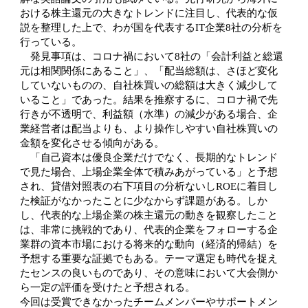
おける株主還元の大きなトレンドに注目し、代表的な仮
説を整理した上で、わが国を代表するIT企業8社の分析を
行っている。
発見事項は、コロナ禍において8社の「会計利益と総還
元は相関関係にあること」、「配当総額は、さほど変化
していないものの、自社株買いの総額は大きく減少して
いること」であった。結果を推察するに、コロナ禍で先
行きが不透明で、利益額（水準）の減少がある場合、企
業経営者は配当よりも、より操作しやすい自社株買いの
金額を変化させる傾向がある。
「自己資本は優良企業だけでなく、長期的なトレンド
で見た場合、上場企業全体で積みあがっている」と予想
され、貸借対照表の右下項目の分析ないしROEに着目し
た検証がなかったことに少なからず課題がある。しか
し、代表的な上場企業の株主還元の動きを観察したこと
は、非常に挑戦的であり、代表的企業をフォローする企
業群の資本市場における将来的な動向（経済的帰結）を
予想する重要な証拠でもある。テーマ選定も時代を捉え
たセンスの良いものであり、その意味において大会側か
ら一定の評価を受けたと予想される。
今回は受賞できなかったチームメンバーやサポートメン