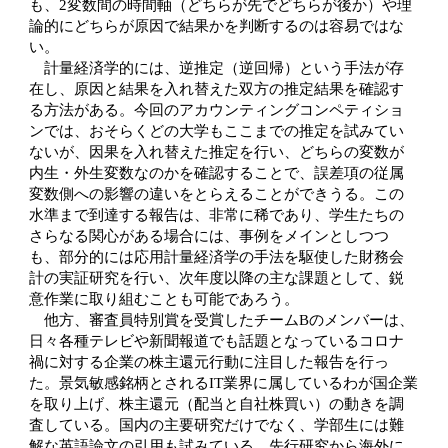
も、2変数間の時間軸（どちらが先でどちらが後か）や理
論的にどちらが原因で結果かを判断するのは容易ではな
い。
計量経済学的には、逆推定（逆回帰）という手法が存
在し、原因と結果を入れ替えた双方の推定結果を確認す
る方法がある。今回のアカウンティングコンペティショ
ンでは、おそらくどの大学もここまでの推定を試みてい
ないが、因果を入れ替えた推定を行い、どちらの変数が
内生・外生変数なのかを確認することで、誤差項の従属
変数側への影響の違いをとらえることができうる。この
水準まで到達する報告は、非常に稀であり、学生たちの
さらなる関心がある場合には、事例をメインとしつつ
も、部分的には応用計量経済学の手法を駆使した財務会
計の実証研究を行い、次年度以降の主な課題として、鋭
意作業に取り組むことも可能であろう。
他方、審査員特別賞を受賞したチームBのメンバーは、
日々各種テレビや新聞報道でも話題となっているコロナ
禍に対する企業の株主還元行動に注目した報告を行っ
た。景気敏感銘柄とされるIT業界に属しているわが国企業
を取り上げ、株主還元（配当と自社株買い）の動きを調
査している。国内の主要研究だけでなく、学部生には難
解な英語論文の引用も試みている。先行研究から海外に