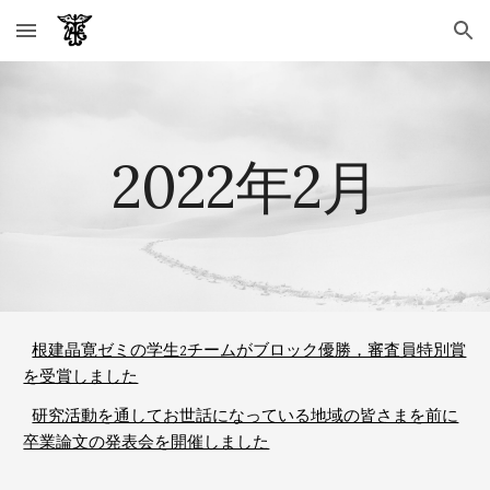
Skip to main content
Skip to navigation
202
2
年2月
根建晶寛ゼミの学生2チームがブロック優勝，審査員特別賞
を受賞しました
研究活動を通してお世話になっている地域の皆さまを前に
卒業論文の発表会を開催しました