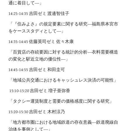
通に着目して―」
14:25-14:35 吉田ゼミ 渡邊智佳子
「『住みよさ』の規定要素に関する研究―福島県本宮市
をケーススタディとして―」
14:35-14:45 佐藤英司ゼミ 佐々木康
「百貨店の存続要因に対する統計的分析―衣料需要構造
の変化と駅近立地の優位性―」
14:45-14:55 吉田ゼミ 和田圭可
「地域公共交通におけるキャッシュレス決済の可能性」
15:10-15:20 吉田ゼミ 増子亜弥香
「タクシー運賃制度と需要の価格感度に関する研究」
15:20-15:30 吉田ゼミ 木村涼乃
「地方都市圏における地域鉄道の存在意義―鉄道廃線自
治体を事例として―」