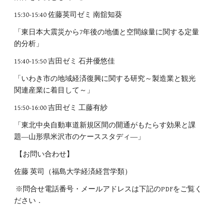
15:30-15:40 佐藤英司ゼミ 南舘知葵
「東日本大震災から7年後の地価と空間線量に関する定量
的分析」
15:40-15:50 吉田ゼミ 石井優悠佳
「いわき市の地域経済復興に関する研究～製造業と観光
関連産業に着目して～」
15:50-16:00 吉田ゼミ 工藤有紗
「東北中央自動車道新規区間の開通がもたらす効果と課
題―山形県米沢市のケーススタディ―」
【お問い合わせ】
佐藤 英司（福島大学経済経営学類）
※問合せ電話番号・メールアドレスは下記のPDFをご覧く
ださい．