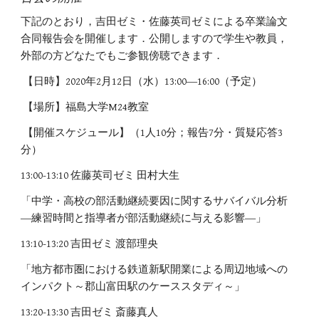
下記のとおり，吉田ゼミ・佐藤英司ゼミによる卒業論文
合同報告会を開催します．公開しますので学生や教員，
外部の方どなたでもご参観傍聴できます．
【日時】2020年2月12日（水）13:00―16:00（予定）
【場所】福島大学M24教室
【開催スケジュール】（1人10分；報告7分・質疑応答3
分）
13:00-13:10 佐藤英司ゼミ 田村大生
「中学・高校の部活動継続要因に関するサバイバル分析
―練習時間と指導者が部活動継続に与える影響―」
13:10-13:20 吉田ゼミ 渡部理央
「地方都市圏における鉄道新駅開業による周辺地域への
インパクト～郡山富田駅のケーススタディ～」
13:20-13:30 吉田ゼミ 斎藤真人