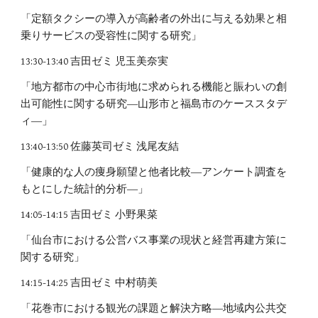
「定額タクシーの導入が高齢者の外出に与える効果と相
乗りサービスの受容性に関する研究」
13:30-13:40 吉田ゼミ 児玉美奈実
「地方都市の中心市街地に求められる機能と賑わいの創
出可能性に関する研究―山形市と福島市のケーススタデ
ィ―」
13:40-13:50 佐藤英司ゼミ 浅尾友結
「健康的な人の痩身願望と他者比較―アンケート調査を
もとにした統計的分析―」
14:05-14:15 吉田ゼミ 小野果菜
「仙台市における公営バス事業の現状と経営再建方策に
関する研究」
14:15-14:25 吉田ゼミ 中村萌美
「花巻市における観光の課題と解決方略―地域内公共交