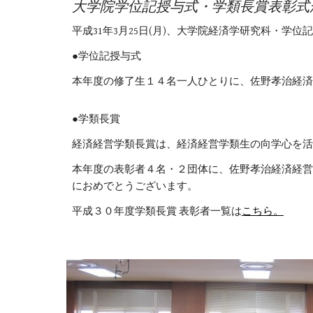
大学院学位記授与式・学類長賞表彰式
平成31年3月25日(月)、大学院経済学研究科・
●学位記授与式
本年度の修了生１４名一人ひとりに、佐野孝治経済
●学類長賞
経済経営学類長賞は、経済経営学類生の向学心を活
本年度の表彰者４名・２団体に、佐野孝治経済経営
におめでとうございます。
平成３０年度学類長賞 表彰者一覧は
こちら。