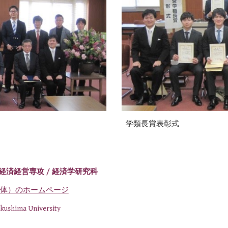
学類長賞表彰式
 経済経営専攻
/ 経済学研究科
体）のホームページ
ukushima University