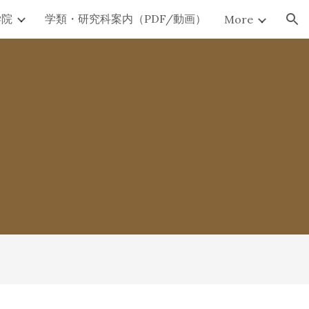
学院
学類・研究科案内（PDF/動画）
More
ion