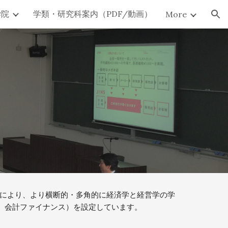
学院
学類・研究科案内（PDF/動画）
More
ion
れにより、より横断的・多角的に経済学と経営学の学
、会計ファイナンス）を設定しています。