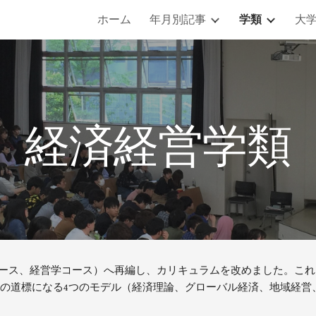
ホーム
年月別記事
学類
大
ip to main content
Skip to navigat
経済経営学類
済学コース、経営学コース）へ再編し、カリキュラムを改めました。こ
の道標になる4つのモデル（経済理論、グローバル経済、地域経営