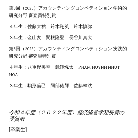
第8回（2023）アカウンティングコンペティション 学術的
研究分野 審査員特別賞
４年生：
佐藤大祐 鈴木翔英 鈴木慎弥
３
年生：
金山友 関根隆登 長谷川真大
第8回（2023）アカウンティングコンペティション 実践的
研究分野 審査員特別賞
４年生：
八重樫美空 武澤颯太 PHAM HUYNH NHUT
HOA
３
年生：
駒形倫己 阿部徳輝 佐藤幹汰
令和４年度（２０２２年度）経済経営学類長賞の
受賞者
[卒業生]