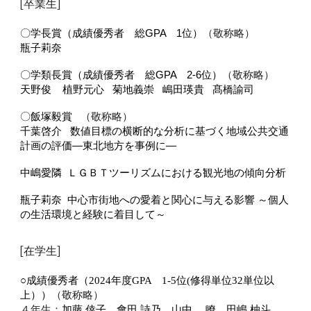
[卒業生]
〇学長賞（成績優秀者 総GPA 1位）
（敬称略）
瓶子莉奈
〇学類長賞（成績優秀者 総GPA 2-6位）
（敬称略）
天野俊
植野元心
菊地義崇
嶋田瑛貴
髙橋諭司
〇飯塚毅賞
（敬称略）
千葉啓介
数値目標の横断的な分析に基づく地域公共交通
計画の評価―東北地方を事例に―
中嶋愛隣
ＬＧＢＴツーリズムにおける観光地の傾向分析
瓶子莉奈
中心市街地への愛着と関心に与える影響
～個人
の生活環境と経験に着目して～
[在学生]
○成績優秀者（2024年度GPA 1-5位(修得単位32単位以
上））
（敬称略）
４年生：
加藤 倖子 會田 詩乃 山中 瞭 田嶋 柚斗