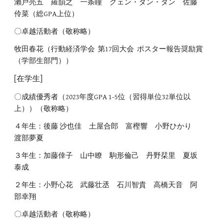
瀨戸亮五 羅韻之 一条瞳 グェン・ダン・タン 佐藤
伶菜
（総GPA上位）
〇卓越活動者
（敬称略）
牧田春花
（
行動経済学会
第17回大会
ポスター報告奨励賞
（学部生部門））
[在学生]
〇成績優秀者（2023年度GPA 1-5位（習得単位32単位以
上））
（敬称略）
４年生：
後藤 沙也佳 土屋合郎 富樫響 小野ひかり
渡部夢夏
３
年生：
加藤倖子 山中瞭 駒形倫己 丹野栞里 夏坂
泰成
２
年生：
小野心花 武藤壮丞 石川智貴 高橋天音 阿
部幸翔
〇卓越活動者
（敬称略）