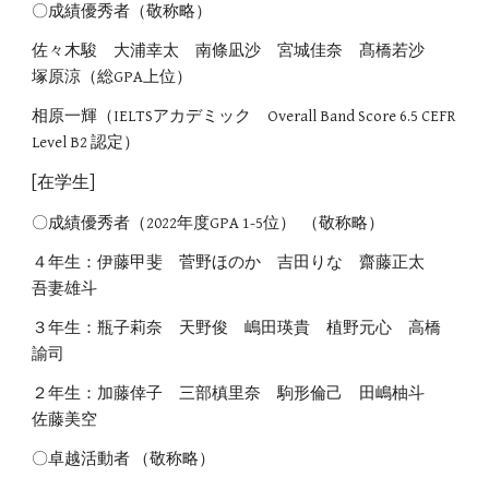
〇成績優秀者（敬称略）
佐々木駿 大浦幸太 南條凪沙 宮城佳奈 髙橋若沙
塚原涼（総GPA上位）
相原一輝（IELTSアカデミック Overall Band Score 6.5 CEFR
Level B2 認定）
[在学生]
〇成績優秀者（2022年度GPA
1
-
5
位） （敬称略）
４年生
：
伊藤甲斐 菅野ほのか 吉田りな 齋藤正太
吾妻雄斗
３年生
：
瓶子莉奈 天野俊 嶋田瑛貴 植野元心 高橋
諭司
２年生
：
加藤倖子 三部槙里奈 駒形倫己 田嶋柚斗
佐藤美空
〇卓越活動
者
（敬称略）