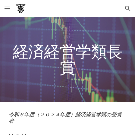
Skip to main content
Skip to navigation
経済経営学類長
賞
令和
６
年度（２０２
４
年度）経済経営学類の受賞
者