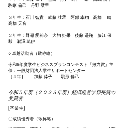
駒形 倫己 丹野 栞里
３
年生：
石川 智貴 武藤 壮丞 阿部 幸翔 高橋 晴
高橋 天音
２
年生：
野瀬 愛莉奈 犬飼 姫果 後藤 遥翔 藤江 保
毅 瀧澤 琉伊
○
卓越活動者（敬称略）
令和6年度学生ビジネスプランコンテスト「努力賞」主
催：一般財団法人学生サポートセンター
［４年］ 加藤 倖子 駒形 倫己
令和
５
年度（２０２
３
年度）経済経営学類長賞の
受賞者
[卒業生]
〇成績優秀者（敬称略）