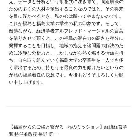
え、データと分析という水を共に注ぎ育て、問題解決の
ための多くの人材を輩出することなのではと、その将来
を目に浮かべるとき、私の心は躍ってやまないのです。
これが福島と福島大学の学生の私の印象です。そして、
僭越ながら、経済学者アルフレッド・マーシャルの言葉
を借りさせて頂くと、この福島の潜在力の高さを存分に
発揮することを目指し、地域の抱える諸問題の解決のた
めに冷静な分析力と、しかしながら熱く燃える情熱を持
ち、自ら取り組んでいく福島大学の卒業生を一人でも多
く輩出するため、持ちうる最良の力を傾けたいというの
が私の福島着任の決意です。今後もどうぞよろしくお願
い申し上げます。
【福島からのご縁と繋がる 私のミッション】経済経営学
類 特任准教授 長野 博 一