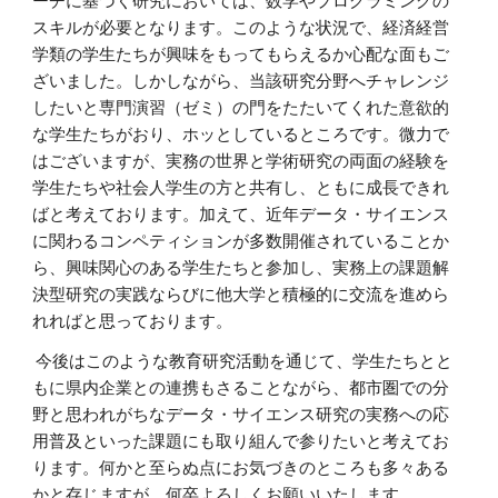
ーチに基づく研究においては、数学やプログラミングの
スキルが必要となります。このような状況で、経済経営
学類の学生たちが興味をもってもらえるか心配な面もご
ざいました。しかしながら、当該研究分野へチャレンジ
したいと専門演習（ゼミ）の門をたたいてくれた意欲的
な学生たちがおり、ホッとしているところです。微力で
はございますが、実務の世界と学術研究の両面の経験を
学生たちや社会人学生の方と共有し、ともに成長できれ
ばと考えております。加えて、近年データ・サイエンス
に関わるコンペティションが多数開催されていることか
ら、興味関心のある学生たちと参加し、実務上の課題解
決型研究の実践ならびに他大学と積極的に交流を進めら
れればと思っております。
今後はこのような教育研究活動を通じて、学生たちとと
もに県内企業との連携もさることながら、都市圏での分
野と思われがちなデータ・サイエンス研究の実務への応
用普及といった課題にも取り組んで参りたいと考えてお
ります。何かと至らぬ点にお気づきのところも多々ある
かと存じますが、何卒よろしくお願いいたします。