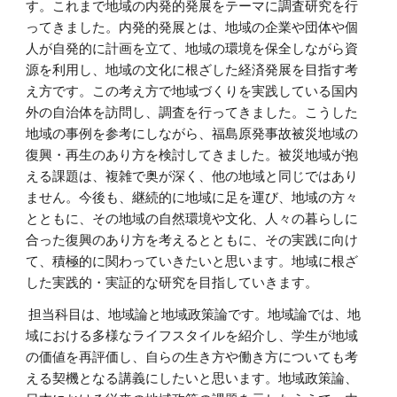
す。これまで地域の内発的発展をテーマに調査研究を行
ってきました。内発的発展とは、地域の企業や団体や個
人が自発的に計画を立て、地域の環境を保全しながら資
源を利用し、地域の文化に根ざした経済発展を目指す考
え方です。この考え方で地域づくりを実践している国内
外の自治体を訪問し、調査を行ってきました。こうした
地域の事例を参考にしながら、福島原発事故被災地域の
復興・再生のあり方を検討してきました。被災地域が抱
える課題は、複雑で奥が深く、他の地域と同じではあり
ません。今後も、継続的に地域に足を運び、地域の方々
とともに、その地域の自然環境や文化、人々の暮らしに
合った復興のあり方を考えるとともに、その実践に向け
て、積極的に関わっていきたいと思います。地域に根ざ
した実践的・実証的な研究を目指していきます。
担当科目は、地域論と地域政策論です。地域論では、地
域における多様なライフスタイルを紹介し、学生が地域
の価値を再評価し、自らの生き方や働き方についても考
える契機となる講義にしたいと思います。地域政策論、