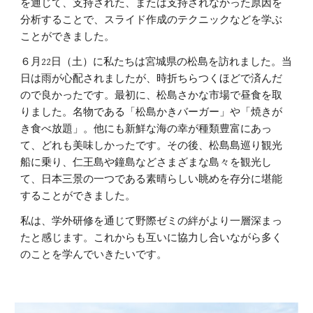
を通じて、支持された、または支持されなかった原因を
分析することで、スライド作成のテクニックなどを学ぶ
ことができました。
６月22日（土）に私たちは宮城県の松島を訪れました。当
日は雨が心配されましたが、時折ちらつくほどで済んだ
ので良かったです。最初に、松島さかな市場で昼食を取
りました。名物である「松島かきバーガー」や「焼きが
き食べ放題」。他にも新鮮な海の幸が種類豊富にあっ
て、どれも美味しかったです。その後、松島島巡り観光
船に乗り、仁王島や鐘島などさまざまな島々を観光し
て、日本三景の一つである素晴らしい眺めを存分に堪能
することができました。
私は、学外研修を通じて野際ゼミの絆がより一層深まっ
たと感じます。これからも互いに協力し合いながら多く
のことを学んでいきたいです。