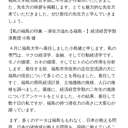
福島大学経済経営学類に今年度から着任いただきまし
た，先生方の挨拶を掲載します。とても魅力的な先生方
来ていただきました。ぜひ新任の先生方と学んでいきま
しょう。
【私の福島の印象 －潜在力溢れる福島－】経済経営学類
准教授 小島 健
４月に福島大学へ着任しました小島健と申します。私の
専門は、マクロ経済学、金融、そして行動経済学です。
モノの循環、カネの循環、そしてヒトの心の作用を分析
します。着任する前、福島市市役所の定住交流課の方に
福島の現在について多くのことを尋ねました。着任して
すぐ、福島の県民経済計算、土地価格の推移、人口の推
移を調べました。最後に、経済経営学類の二年生の進路
についてアンケートをとりました。その結果、着任して
数十日の私ですが、福島の持つ潜在力の高さに大変心が
躍っています。
まず、多くのデータは福島ももれなく、日本が抱える問
題、日本の諸地域が抱える問題を、同様に抱えているこ