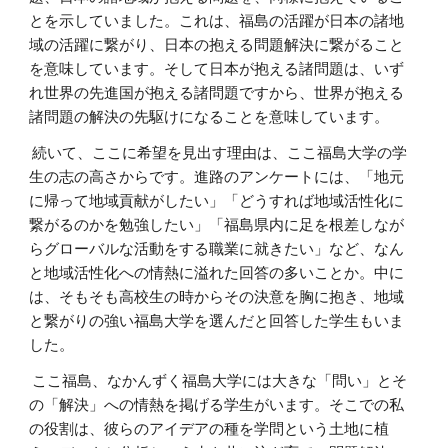
とを示していました。これは、福島の活躍が日本の諸地
域の活躍に繋がり、日本の抱える問題解決に繋がること
を意味しています。そして日本が抱える諸問題は、いず
れ世界の先進国が抱える諸問題ですから、世界が抱える
諸問題の解決の先駆けになることを意味しています。
続いて、ここに希望を見出す理由は、ここ福島大学の学
生の志の高さからです。進路のアンケートには、「地元
に帰って地域貢献がしたい」「どうすれば地域活性化に
繋がるのかを勉強したい」「福島県内に足を根差しなが
らグローバルな活動をする職業に就きたい」など、なん
と地域活性化への情熱に溢れた回答の多いことか。中に
は、そもそも高校生の時からその決意を胸に抱き、地域
と繋がりの強い福島大学を選んだと回答した学生もいま
した。
ここ福島、なかんずく福島大学には大きな「問い」とそ
の「解決」への情熱を掲げる学生がいます。そこでの私
の役割は、彼らのアイデアの種を学問という土地に植