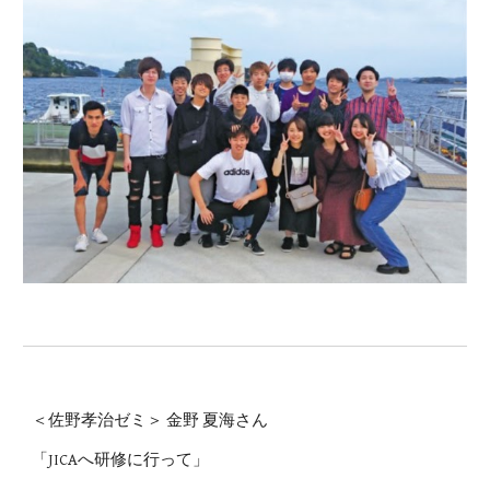
＜佐野孝治ゼミ＞ 金野 夏海さん
「JICAへ研修に行って」