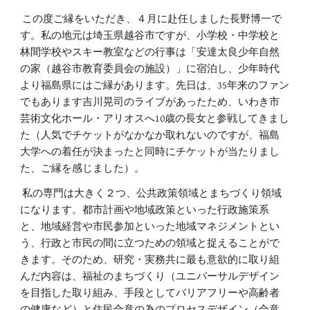
この度ご縁をいただき、４月に赴任しました長野博一で
す。私の地元は埼玉県越谷市ですが、小学校・中学校と
林間学校やスキー教室などの行事は「安達太良少年自然
の家（越谷市教育委員会の施設）」に宿泊し、少年時代
より福島県にはご縁があります。先日は、35年来のファン
でもあります吉川晃司のライブがあったため、いわき市
芸術文化ホール・アリオスへ10歳の長女と参戦してきまし
た（人気でチケットがなかなか取れないのですが、福島
大学への着任が決まったと同時にチケットが当たりまし
た、ご縁を感じました）。
私の専門は大きく２つ、公共政策領域とまちづくり領域
になります。都市計画や地域政策といった行政施策系
と、地域経営や市民参加といった地域マネジメントとい
う、行政と市民の間に立つための領域と捉えることがで
きます。そのため、研究・実務共に最も意欲的に取り組
んだ内容は、福祉のまちづくり（ユニバーサルデザイン
を目指した取り組み、手段としてバリアフリーや高齢者
の健康など）と住民合意の為のプロセスデザイン（合意