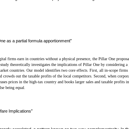
One as a partial formula apportionment”
gital firms earn in countries without a physical presence, the Pillar One propo
tudy theoretically investigates the implications of Pillar One by considering a gl
ket countries. Our model identifies two core effects. First, all in-scope firms 
d crowds out the taxable profits of the local competitors. Second, when corporat
eases prices in the high-tax country and books larger sales and taxable profits i
lse being equal.
re Implications”