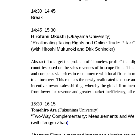
14:30
−
14:45
Break
14:45−15:30
Hirofumi Okoshi
(Okayama University)
“Reallocating Taxing Rights and Online Trade: Pillar 
(with Hiroshi Mukunoki and Dirk Schindler)
Abstract: To target the problem of “homeless profits” that di
countries based on the sales revenues of in-scope firms. This s
and competes via prices in e-commerce with local firms in mar
total turnover. This reduces the newly reallocated tax base an
incentive toward sales shifting, whereby the global firm incr
from lower tax revenue and greater market inefficiency, all e
15:30−16:15
Tomohiro Ara
(Fukushima University)
“Two-Way Complementarity: Measurements and Welfa
(with Tengyu Zhao
)