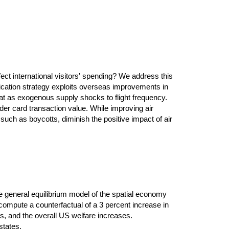
fect international visitors' spending? We address this
ication strategy exploits overseas improvements in
at as exogenous supply shocks to flight frequency.
der card transaction value. While improving air
such as boycotts, diminish the positive impact of air
e general equilibrium model of the spatial economy
 compute a counterfactual of a 3 percent increase in
s, and the overall US welfare increases.
states.