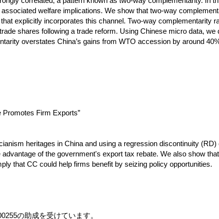
strongly correlated, a pattern known as two-way complementarity. In th
e associated welfare implications. We show that two-way complementari
that explicitly incorporates this channel. Two-way complementarity rai
c trade shares following a trade reform. Using Chinese micro data, we
mentarity overstates China’s gains from WTO accession by around 40
re Promotes Firm Exports”
ianism heritages in China and using a regression discontinuity (RD) 
ke advantage of the government's export tax rebate. We also show th
mply that CC could help firms benefit by seizing policy opportunities.
K00255の助成を受けています。