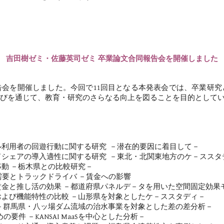
吉田樹ゼミ・佐藤英司ゼミ 卒業論文合同報告会を開催しました
会を開催しました。今回で11回目となる本発表会では、卒業研
びを通じて、教育・研究のさらなる向上を図ることを目的として
者の回遊行動に関する研究
－潜在的要因に着目して－
アの導入適性に関する研究
－東北・北関東地方のケ－ススタ
栃木県との比較研究－
ラックドライバ －賃金への影響
の効果 －都道府県パネルデ－タを用いた空間固定効果モ
特性の比較 －山形県を対象としたケ－ススタディ－
・八ッ場ダム流域の治水事業を対象とした差の差分析－
KANSAI MaaSを中心とした分析－