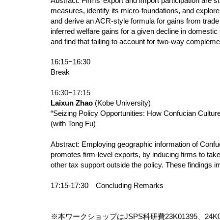
Abstract: Firms’ export and import participation are 
measures, identify its micro-foundations, and explor
and derive an ACR-style formula for gains from trade 
inferred welfare gains for a given decline in domesti
and find that failing to account for two-way comple
16:15
−
16:30
Break
16:30−17:15
Laixun Zhao
(Kobe University)
“Seizing Policy Opportunities: How Confucian Cultu
(with Tong Fu)
Abstract: Employing geographic information of Confuc
promotes firm-level exports, by inducing firms to ta
other tax support outside the policy. These findings i
17:15-17:30 Concluding Remarks
※本ワークショップはJSPS科研費23K01395、24