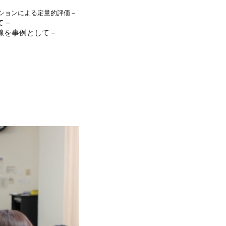
ションによる定量的評価－
て－
を事例として－