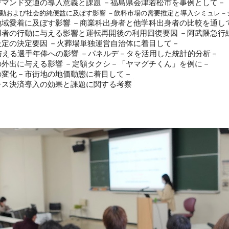
通の導入意義と課題 －福島県会津若松市を事例として－
動および社会的純便益に及ぼす影響 －飲料市場の需要推定と導入シミュレ－
及ぼす影響 －商業科出身者と他学科出身者の比較を通し
与える影響と運転再開後の利用回復要因 －阿武隈急行線
要因 －火葬場単独運営自治体に着目して－
年俸への影響 －パネルデ－タを活用した統計的分析－
える影響 －定額タクシ－「ヤマグチくん」を例に－
市街地の地価動態に着目して－
導入の効果と課題に関する考察