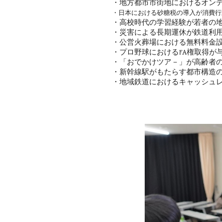
・地方都市市街地におけるオンデマンド交
・日本における砂糖税の導入が消費行
・高校時代の学習経験が若者の地域愛着に
・災害による長期運休が鉄道利用者の行動に
・公営火葬場における無料料金設定の決定
・プロ野球におけるFA権取得が与える選手
・「おでかけツア－」が高齢者の外出に与
・新幹線駅がもたらす都市構造の変化－
・地域鉄道におけるキャッシュレス決済