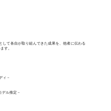
究として各自が取り組んできた成果を、他者に伝わる
います。
ディ－
デル推定－