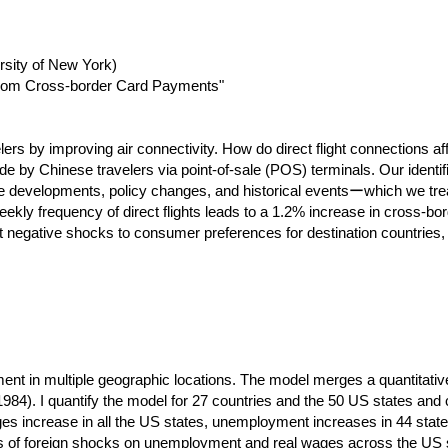
rsity of New York)
e from Cross-border Card Payments"
lers by improving air connectivity. How do direct flight connections af
 by Chinese travelers via point-of-sale (POS) terminals. Our identif
ure developments, policy changes, and historical eventsーwhich we tre
ekly frequency of direct flights leads to a 1.2% increase in cross-bor
at negative shocks to consumer preferences for destination countries, 
ent in multiple geographic locations. The model merges a quantitativ
1984). I quantify the model for 27 countries and the 50 US states and
ges increase in all the US states, unemployment increases in 44 state
cts of foreign shocks on unemployment and real wages across the US 