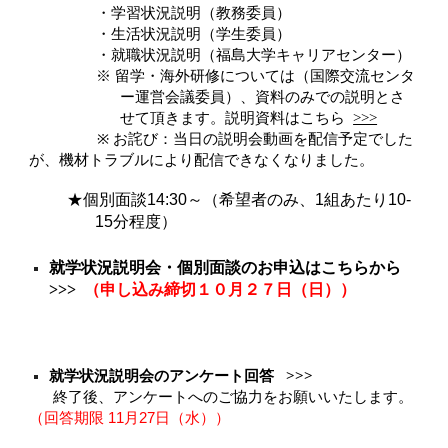
・
学習状況説明（教務委員）
・
生活状況説明（学生委員）
・
就職状況説明（
福島大学キャリアセンター
）
※ 留学・海外研修については（国際交流センタ
ー運営会議委員）、資料のみでの説明とさ
せて頂きます。説明資料はこちら
>>>
※
お詫び：当日の説明会動画を配信予定でした
が、機材トラブルにより配信できなくなりました。
★個別面談
14:30～（希望者のみ、1
組あたり
10-
15
分程度
）
就学状況説明会・個別面談のお申込はこちらから
>>>
（申し込み締切１０月２
７
日（
日
））
就学状況説明会のアンケート回答
>>>
終了後、アンケートへのご協力をお願いいたします。
（回答期限
11
月
2
7
日
（
水
）
）