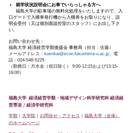
就学状況説明会にお車でいらっしゃる方へ
福島大学の駐車場の無料化処理をいたしますので、入
口ゲートで入構券発行機から入構券をお取りになり、説
明会受付
（
又は個別面談控室のスタッフ
）
にお出し下さ
い。
お問い合わせ先：
福島大学 経済経営学類後援会 事務局（
担当：佐藤）
メールアドレス：
koenkai@econ.fukushima-u.ac.jp
、
電
話：024-548-5229
（勤務日：月水金（祝日除く） 9:00-12:15および13:15-
16:00）
福島大学 経済経営学類・
地域デザイン科学研究科 経済経
営専攻
/ 経済学研究科
学類
｜
大学院
｜
お問合せ・アクセス
｜
福島大学（全体）
のホームページ