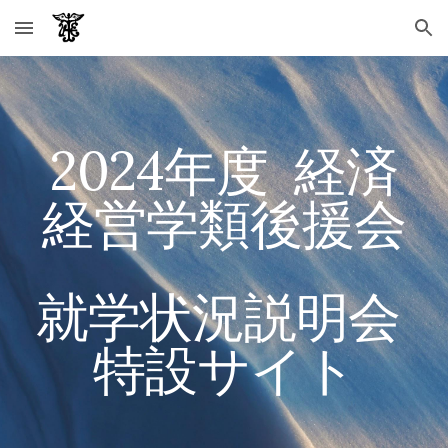
Skip to main content
Skip to navigation
202
4
年度 経済
経営学類後援会
就学状況説明会
特設サイト