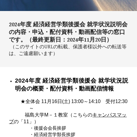
202
4
年度 経済経営学類後援会 就学状況説明会
の内容・申込・配付資料・動画配信等の窓口
です。（最終更新日：202
4
年1
1
月
20
日）
（このサイトのURLの転載、保護者様以外への転送等
は、ご遠慮願います）
202
4
年度
経済経営学類後援会
就学状況説
明会の概要・配付資料・動画配信情報
★全体会
11
月
1
6
日
(
土
) 13:00
～
14:10 受付12:30
～
福島大学
M－１
教室（こちらの
キャンパスマッ
プ
の「
1
1
」
）
・
後援会会長挨拶
・
経済経営学類長挨拶